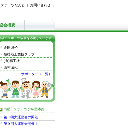
｜
スポーツなんと
｜
お問い合わせ
｜
協会概要
南砺市スポーツ協会を応援しています
金田 雄介
城端陸上競技クラブ
(有)精工社
西村 義弘
・サポーター（一覧）
南砺市スポーツ少年団本部
第10回大運動会の開催
第９回大運動会開催！