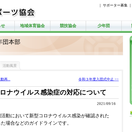
｜
サポーター募集
らせ
地域体育協会
競技協会
少年団
年団本部
活動風景
再...
令和３年度入団式中止 >>
コロナウイルス感染症の対応について
2021/09/16
団活動において新型コロナウイルス感染が確認された
出た場合などのガイドラインです。