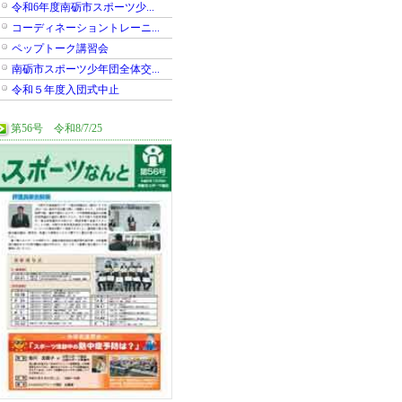
令和6年度南砺市スポーツ少...
コーディネーショントレーニ...
ペップトーク講習会
南砺市スポーツ少年団全体交...
令和５年度入団式中止
第56号 令和8/7/25