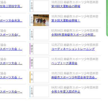
技協会
10月22日 南砺市スポーツ少年団本部
生陸上競技交流...
第10回大運動会の開催
会
10月29日 南砺市スポーツ少年団本部
ポーツ大会水泳...
第９回大運動会開催！
技協会
03月04日 南砺市スポーツ少年団本部
ポーツ大会(...
令和6年度南砺市スポーツ少年団...
技協会
12月27日 南砺市スポーツ少年団本部
ポーツ大会（...
コーディネーショントレーニング
技協会
11月16日 南砺市スポーツ少年団本部
ポーツ大会（...
ペップトーク講習会
技協会
10月23日 南砺市スポーツ少年団本部
ポーツ大会（...
南砺市スポーツ少年団全体交流会...
会
04月14日 南砺市スポーツ少年団本部
ポーツ大会一...
令和５年度入団式中止