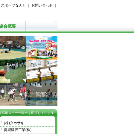
｜
スポーツなんと
｜
お問い合わせ
｜
協会概要
南砺市スポーツ協会を応援しています
(株)タカサキ
得能建設工業(株)