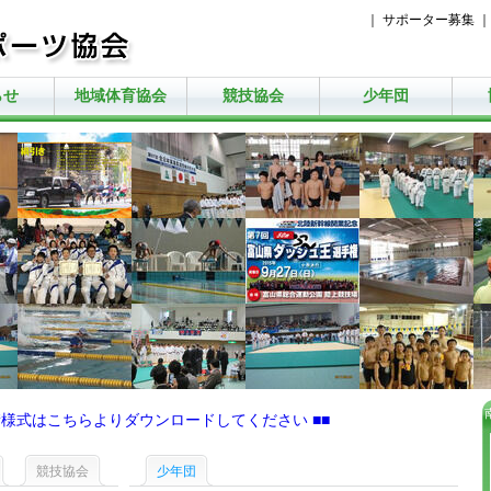
｜
サポーター募集
らせ
地域体育協会
競技協会
少年団
申請様式はこちらよりダウンロードしてください ■■
競技協会
少年団