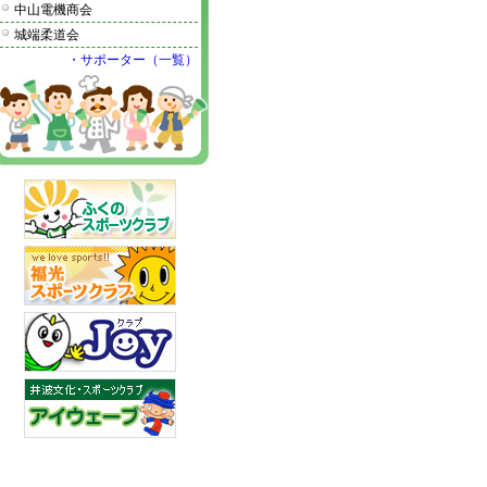
中山電機商会
城端柔道会
・サポーター（一覧）