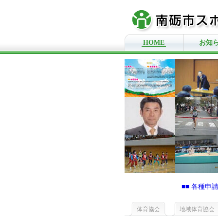
HOME
お知
■■ 各種
体育協会
地域体育協会