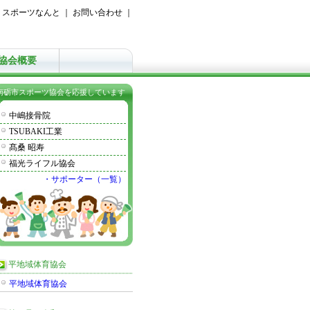
｜
スポーツなんと
｜
お問い合わせ
｜
協会概要
南砺市スポーツ協会を応援しています
中嶋接骨院
TSUBAKI工業
髙桑 昭寿
福光ライフル協会
・サポーター（一覧）
平地域体育協会
平地域体育協会