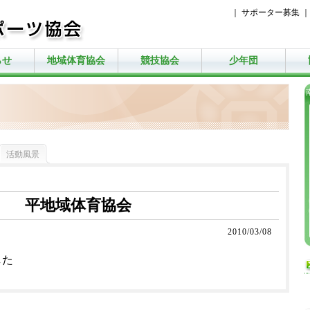
｜
サポーター募集
らせ
地域体育協会
競技協会
少年団
活動風景
平地域体育協会
2010/03/08
した