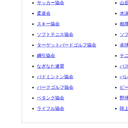
サッカー協会
山
柔道会
水
スキー協会
相
ソフトテニス協会
ソ
ターゲットバードゴルフ協会
卓
綱引協会
テ
なぎなた連盟
バ
バドミントン協会
バ
パークゴルフ協会
ビ
ペタンク協会
野
ライフル協会
陸