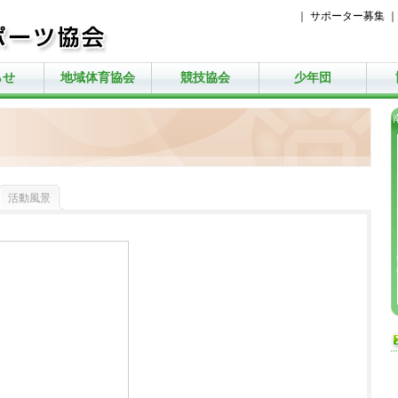
｜
サポーター募集
らせ
地域体育協会
競技協会
少年団
活動風景