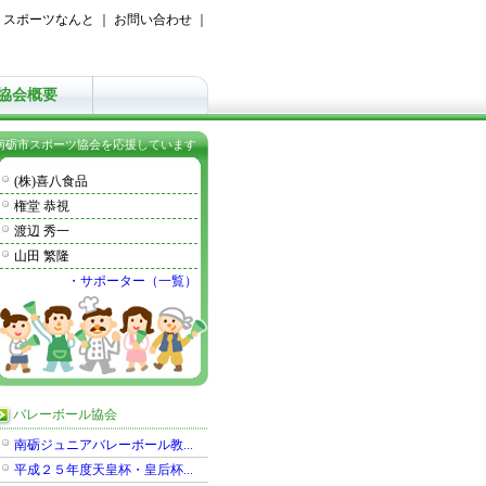
｜
スポーツなんと
｜
お問い合わせ
｜
協会概要
南砺市スポーツ協会を応援しています
(株)喜八食品
権堂 恭視
渡辺 秀一
山田 繁隆
・サポーター（一覧）
バレーボール協会
南砺ジュニアバレーボール教...
平成２５年度天皇杯・皇后杯...