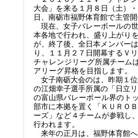
大会」を来る１月８日（土）・
日、南砺市福野体育館で主管
現在、女子バレーボールの世
本各地で行われ、盛り上がり
が、終了後、全日本メンバー
り、１１月２７日開幕するＶ
チャレンジリーグ所属チーム
アリーグ昇格を目指します。
女子南砺大会のは、昨期１位
の江畑幸子選手所属の「日立
の富山県バレーボール界のト
部市に本拠を置く「ＫＵＲＯ
ーズ」など４チームが参戦し
行われます。
来年の正月は、福野体育館へ