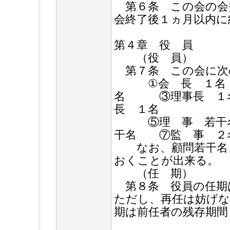
第６条 この会の会
会終了後１ヵ月以内に
第４章 役 員
（役 員）
第７条 この会に次
①会 長 １名
名 ③理事長 
長 １名
⑤理 事 若干名
干名 ⑦監 事
なお、顧問若干名、
おくことが出来る。
（任 期）
第８条 役員の任期
ただし、再任は妨げな
期は前任者の残存期間