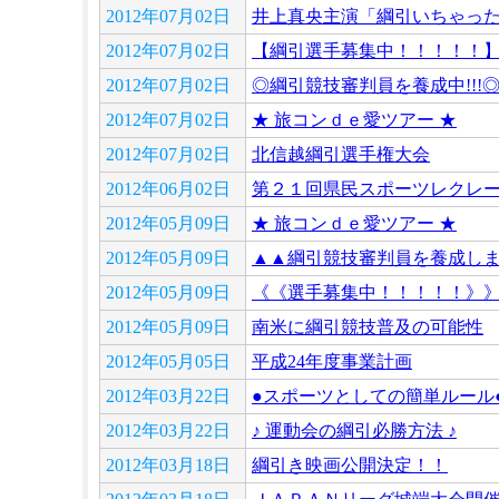
2012年07月02日
井上真央主演「綱引いちゃっ
2012年07月02日
【綱引選手募集中！！！！！
2012年07月02日
◎綱引競技審判員を養成中!!!
2012年07月02日
★ 旅コンｄｅ愛ツアー ★
2012年07月02日
北信越綱引選手権大会
2012年06月02日
第２１回県民スポーツレクレ
2012年05月09日
★ 旅コンｄｅ愛ツアー ★
2012年05月09日
▲▲綱引競技審判員を養成し
2012年05月09日
《《選手募集中！！！！！》
2012年05月09日
南米に綱引競技普及の可能性
2012年05月05日
平成24年度事業計画
2012年03月22日
●スポーツとしての簡単ルール
2012年03月22日
♪ 運動会の綱引必勝方法 ♪
2012年03月18日
綱引き映画公開決定！！