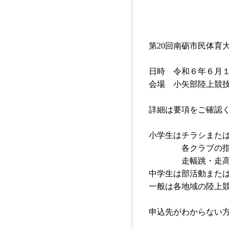
第20回南砺市民体育
日時 令和６年６月
会場 小矢部陸上競
詳細は要項をご確認
小学生はチラシまた
各クラブの指導
走幅跳・走高跳は
中学生は部活動また
一般は各地域の陸上
申込先がわからない