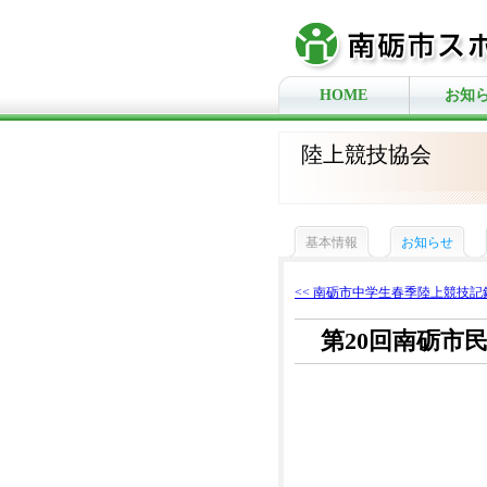
HOME
お知
陸上競技協会
基本情報
お知らせ
<< 南砺市中学生春季陸上競技記録
第20回南砺市