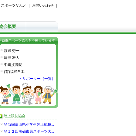
｜
スポーツなんと
｜
お問い合わせ
｜
協会概要
南砺市スポーツ協会を応援しています
渡辺 秀一
建部 雅人
中嶋接骨院
(有)福野自工
・サポーター（一覧）
陸上競技協会
第42回富山県小学生陸上競技...
第２２回南砺市民スポーツ大...