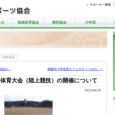
｜
サポーター募集
らせ
地域体育協会
競技協会
少年団
活動風景
会の...
南砺市小学生陸上フェスティバルの... >>
民体育大会（陸上競技）の開催について
2023/04/29