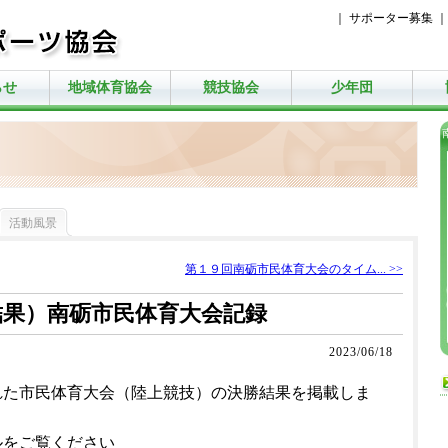
｜
サポーター募集
らせ
地域体育協会
競技協会
少年団
活動風景
第１９回南砺市民体育大会のタイム... >>
結果）南砺市民体育大会記録
2023/06/18
れた市民体育大会（陸上競技）の決勝結果を掲載しま
ルをご覧ください