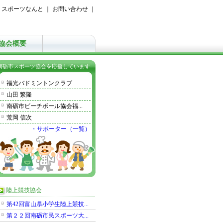
｜
スポーツなんと
｜
お問い合わせ
｜
協会概要
南砺市スポーツ協会を応援しています
福光バドミントンクラブ
山田 繁隆
南砺市ビーチボール協会福...
荒岡 信次
・サポーター（一覧）
陸上競技協会
第42回富山県小学生陸上競技...
第２２回南砺市民スポーツ大...