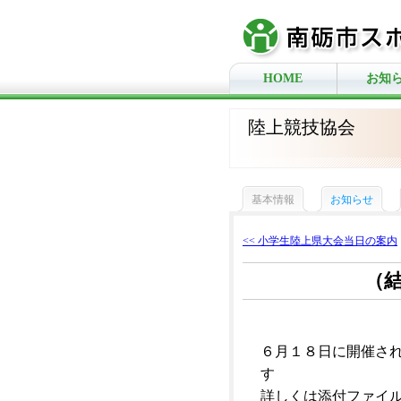
HOME
お知
陸上競技協会
基本情報
お知らせ
<< 小学生陸上県大会当日の案内
（
６月１８日に開催さ
す
詳しくは添付ファイ