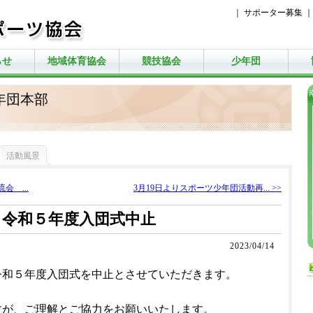
｜
サポーター募集
らせ
地域体育協会
競技協会
少年団
年団本部
活動風景
会 ...
3月19日よりスポーツ少年団活動再... >>
令和５年度入団式中止
2023/04/14
令和５年度入団式を中止とさせていただきます。
すが、ご理解とご協力をお願いいたします。