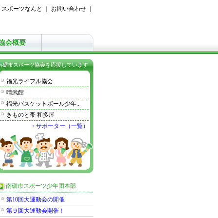
｜
スポーツなんと
｜
お問い合わせ
｜
協会概要
南砺市スポーツ協会を応援しています
福光ライフル協会
晴武館
福光バスケットボール少年...
きものと帯 和多屋
・サポーター（一覧）
南砺市スポーツ少年団本部
第10回大運動会の開催
第９回大運動会開催！