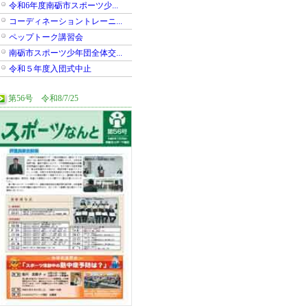
令和6年度南砺市スポーツ少...
コーディネーショントレーニ...
ペップトーク講習会
南砺市スポーツ少年団全体交...
令和５年度入団式中止
第56号 令和8/7/25