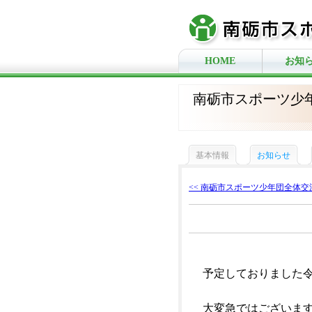
HOME
お知
南砺市スポーツ少
基本情報
お知らせ
<< 南砺市スポーツ少年団全体交流
予定しておりました
大変急ではございま