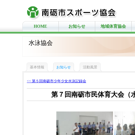
HOME
お知らせ
地域体育協会
水泳協会
基本情報
お知らせ
活動風景
<< 第５回南砺市少年少女水泳記録会
第７回南砺市民体育大会（