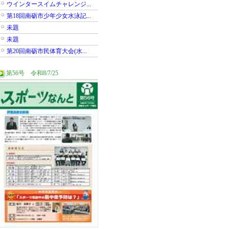
ウインタースイムチャレンジ...
第18回南砺市少年少女水泳記...
未題
未題
第20回南砺市民体育大会(水...
第56号 令和8/7/25