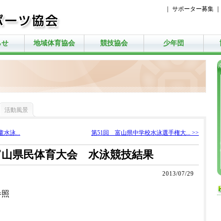
｜
サポーター募集
らせ
地域体育協会
競技協会
少年団
活動風景
水泳...
第51回 富山県中学校水泳選手権大... >>
富山県民体育大会 水泳競技結果
2013/07/29
参照