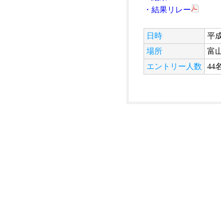
・結果リレー
日時
平成
場所
富
エントリー人数
44