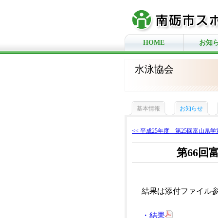
HOME
お知
水泳協会
基本情報
お知らせ
<< 平成25年度 第25回富山県学童
第66回
結果は添付ファイル
・結果