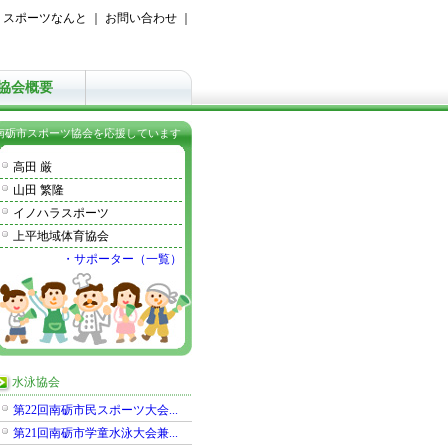
｜
スポーツなんと
｜
お問い合わせ
｜
協会概要
南砺市スポーツ協会を応援しています
高田 厳
山田 繁隆
イノハラスポーツ
上平地域体育協会
・サポーター（一覧）
水泳協会
第22回南砺市民スポーツ大会...
第21回南砺市学童水泳大会兼...