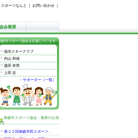
｜
スポーツなんと
｜
お問い合わせ
｜
協会概要
南砺市スポーツ協会を応援しています
福光スキークラブ
内山 和雄
盛田 幸男
上田 忠
・サポーター（一覧）
南砺市スポーツ協会：最新のお知
らせ
第２２回南砺市民スポーツ...