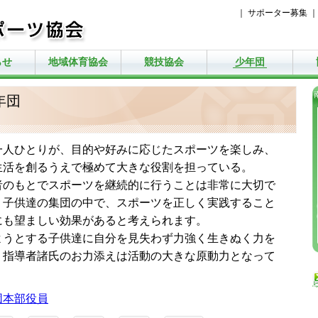
｜
サポーター募集
らせ
地域体育協会
競技協会
少年団
年団
人ひとりが、目的や好みに応じたスポーツを楽しみ、
生活を創るうえで極めて大きな役割を担っている。
のもとでスポーツを継続的に行うことは非常に大切で
、子供達の集団の中で、スポーツを正しく実践すること
にも望ましい効果があると考えられます。
うとする子供達に自分を見失わず力強く生きぬく力を
、指導者諸氏のお力添えは活動の大きな原動力となって
団本部役員