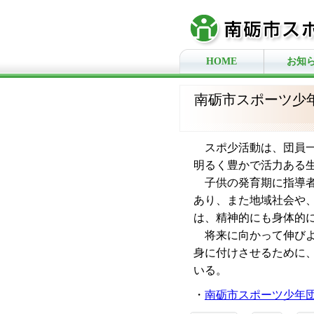
HOME
お知
南砺市スポーツ少
スポ少活動は、団員一
明るく豊かで活力ある
子供の発育期に指導者
あり、また地域社会や
は、精神的にも身体的
将来に向かって伸びよ
身に付けさせるために
いる。
・
南砺市スポーツ少年