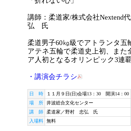
「折れない心」
講師：柔道家/株式会社Nexten
弘 氏
柔道男子60㎏級でアトランタ五
アテネ五輪で柔道史上初、また
ア人初となるオリンピック3連
・講演会チラシ
日 時
１１月９日(日)会場13：30 開演14：00
場 所
井波総合文化センター
講 師
柔道家／野村 忠弘 氏
入場料
無料